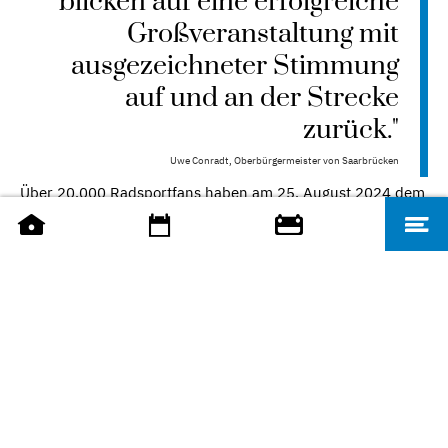
blicken auf eine erfolgreiche
Großveranstaltung mit
ausgezeichneter Stimmung
auf und an der Strecke
zurück."
Uwe Conradt, Oberbürgermeister von Saarbrücken
Über 20.000 Radsportfans haben am 25. August 2024 dem
Finale der Lidl Deutschland Tour in Saarbrücken entgegen
gefiebert.
Bevor die Profis sich auf die letzte Etappe der Lidl
Deutschland Tour nach Saarbrücken begaben, standen
zwei Cycling-Touren für Hobbyradfahrer an, eine kurze
über 56 Kilometer und eine lange über 100 Kilometer.
Rund 1800 Radbegeisterte haben an den beiden Rennen
teilgenommen und Profi-Atmosphäre auf einer
hervorragend vorbereiteten Strecke geschnuppert.